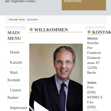
Kretschmer.
den folgenden Seiten.
Aktuelle Seite:
Startseite
WILLKOMMEN
KONTA
MAIN
MENU
Adresse:
Kanzlei
Per
Home
Friedrich
Drakestr
Kanzlei
asse 47
12205
Mail-
Berlin
Kontakt
Telefon:
Fon:
Unsere
(030)
843883-3
Partner
Fax:
(030)
Impressum