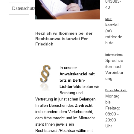
843883-
40
Datenschutzerklärung
Mail:
kanzlei
(at)
Herzlich willkommen bei der
rafriedric
Rechtsanwaltskanzlei Per
h.de
Friedrich
Information:
Sprechze
iten nach
In unserer
Vereinbar
Anwaltskanzlei mit
ung
Sitz in Berlin-
Lichterfelde
bieten wir
Erreichbarkeit:
Beratung und
Montag
Vertretung in juristischen Belangen.
bis
In allen Bereichen des
Zivilrecht
,
Freitag:
insbesondere dem Verkehrsrecht,
08:00 -
dem Arbeitsrecht und im Mietrecht
20:00
steht Ihnen jeweils ein
Uhr
Rechtsanwalt/Rechtsanwältin mit