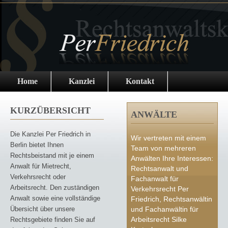
Home
Kanzlei
Kontakt
KURZÜBERSICHT
ANWÄLTE
Die Kanzlei Per Friedrich in
Wir vertreten mit einem
Berlin bietet Ihnen
Team von mehreren
Rechtsbeistand mit je einem
Anwälten Ihre Interessen:
Anwalt für Mietrecht,
Rechtsanwalt und
Verkehrsrecht oder
Fachanwalt für
Arbeitsrecht. Den zuständigen
Verkehrsrecht Per
Anwalt sowie eine vollständige
Friedrich, Rechtsanwältin
Übersicht über unsere
und Fachanwältin für
Arbeitsrecht Silke
Rechtsgebiete finden Sie auf